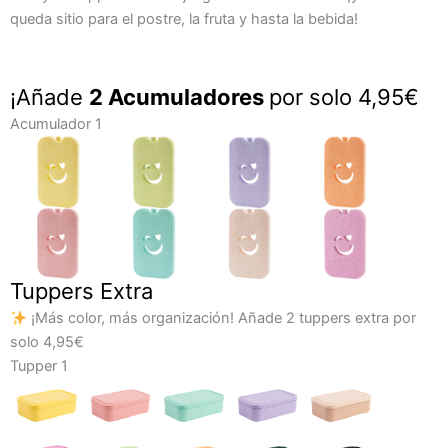
queda sitio para el postre, la fruta y hasta la bebida!
Coolerbag
Polarbox
¡Añade
2 Acumuladores
por solo 4,95€
x
Acumulador 1
Scalpers
cantidad
Tuppers Extra
¡Más color, más organización! Añade 2 tuppers extra por
solo 4,95€
Tupper 1