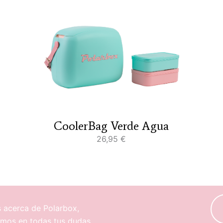
CoolerBag Verde Agua
26,95
€
s acerca de Polarbox,
remos en todas tus dudas.