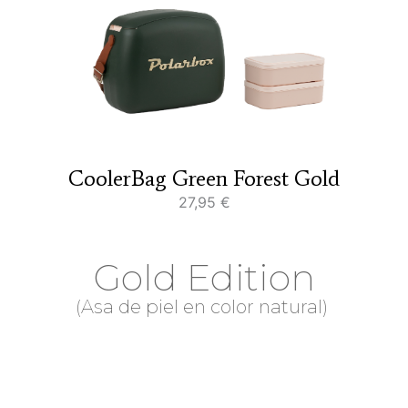
CoolerBag Green Forest Gold
27,95
€
Gold Edition
(Asa de piel en color natural)