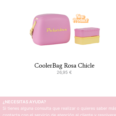
CoolerBag Rosa Chicle
26,95
€
¿NECESITAS AYUDA?
Si tienes alguna consulta que realizar o quieres saber má
contacta con el servicio de atención al cliente y resolve